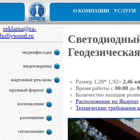
О КОМПАНИИ
УСЛУГИ
reklama@ra-
hollywood.ru
Светодиодный
Геодезическая,
медиафасады
видеоэкраны
наружная реклама
Размер 1,28* 1,92=
2,46
к
Время работы с
00:00
до
0
крупный формат
Количество выходов роли
Расположение на Якартах
изготовление
Технические требования 
размещение
согласование